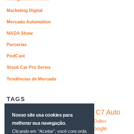
Marketing Digital
Mercado Automotivo
NADA Show
Parcerias
PodCast
Stock Car Pro Series
Tendências de Mercado
TAGS
C7 Auto
Branding
Análise de dados
Automóveis
Brasil
Nosso site usa cookies para
Consultoria7
Dallas
Concessionárias
Clientes
melhorar sua navegação.
Google
EUA
Estratégias digitais
GA4
Gerar Leads
Clicando em “Aceitar”, você concorda