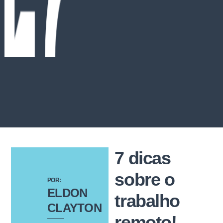
7 dicas
sobre o
POR:
ELDON
trabalho
CLAYTON
remoto!