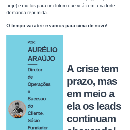
hoje) e muitos para um futuro que virá com uma forte
demanda reprimida.
O tempo vai abrir e vamos para cima de novo!
POR:
AURÉLIO
ARAÚJO
A crise tem
Diretor
de
prazo, mas
Operações
em meio a
e
Sucesso
ela os leads
do
Cliente.
continuam
Sócio
Fundador