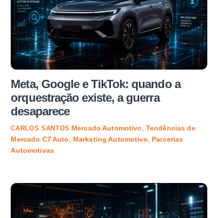
Meta, Google e TikTok: quando a
orquestração existe, a guerra
desaparece
Mercado Automotivo
,
Tendências de
CARLOS SANTOS
Mercado
C7 Auto
,
Marketing Automotivo
,
Parcerias
Automotivas