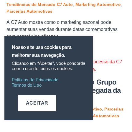
Tendências de Mercado
C7 Auto
,
Marketing Automotivo
,
Parcerias Automotivas
A C7 Auto mostra como o marketing sazonal pode
aumentar suas vendas durante datas comemorativas
com estratégias eficazes.
Nosso site usa cookies para
melhorar sua navegação.
Clicando em “Aceitar”, você concorda
com o uso de todos os cookies.
Políticas de Privacidade
C7 acelera o crescimento do Grupo
Termos de Uso
Urca e juntas celebram a chegada da
GAC Motor
ACEITAR
Marketing Digital
,
Mercado Automotivo
,
Parcerias
CAROL
C7 Auto
,
Marketing Automotivo
,
Parcerias Automotivas
A C7 Auto segue em alta velocidade e comemorando