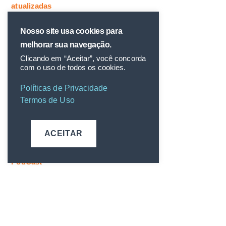
atualizadas
Nosso site usa cookies para
CATEGORIAS
melhorar sua navegação.
Clicando em “Aceitar”, você concorda
Inteligência Artificial
com o uso de todos os cookies.
Marketing Digital
Políticas de Privacidade
Termos de Uso
Mercado Automotivo
NADA Show
ACEITAR
Parcerias
PodCast
Stock Car Pro Series
Tendências de Mercado