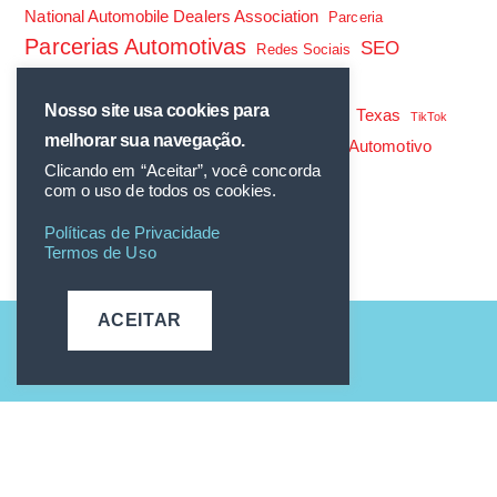
National Automobile Dealers Association
Parceria
Parcerias Automotivas
SEO
Redes Sociais
Tendências
Setor Automotivo
Tendências de Mercado
Nosso site usa cookies para
Texas
TikTok
melhorar sua navegação.
Tráfego Pago
Tráfego Pago Automotivo
TikTok Ads
Clicando em “Aceitar”, você concorda
V12 Assinaturas
com o uso de todos os cookies.
Políticas de Privacidade
Termos de Uso
ACEITAR
C7 nas Redes: