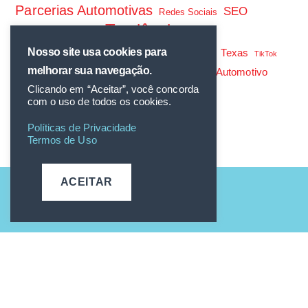
Parcerias Automotivas
SEO
Redes Sociais
Tendências
Setor Automotivo
Tendências de Mercado
Nosso site usa cookies para
Texas
TikTok
Tráfego Pago
melhorar sua navegação.
Tráfego Pago Automotivo
TikTok Ads
Clicando em “Aceitar”, você concorda
V12 Assinaturas
com o uso de todos os cookies.
Políticas de Privacidade
Termos de Uso
ACEITAR
C7 nas Redes:
CNPJ